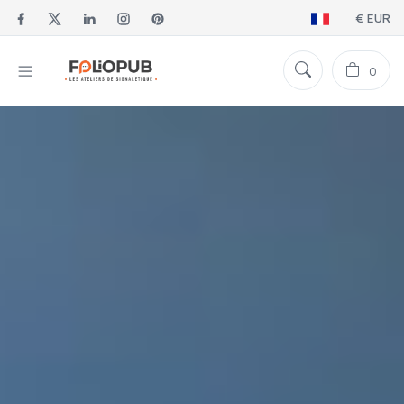
€ EUR
0