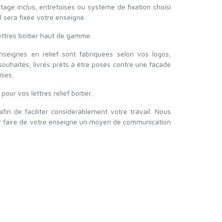
tage inclus, entretoises ou système de fixation choisi
l sera fixée votre enseigne.
lettres boîtier haut de gamme.
enseignes en relief sont fabriquées selon vos logos,
souhaités, livrés prêts à être posés contre une façade
ises.
our vos lettres relief boitier.
afin de faciliter considérablement votre travail. Nous
r faire de votre enseigne un moyen de communication