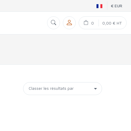
€ EUR
0
0,00 € HT