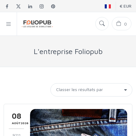
€ EUR
0
L'entreprise Foliopub
08
AOÛT2026
9211