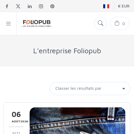
€ EUR
0
L'entreprise Foliopub
06
AOÛT2026
9171